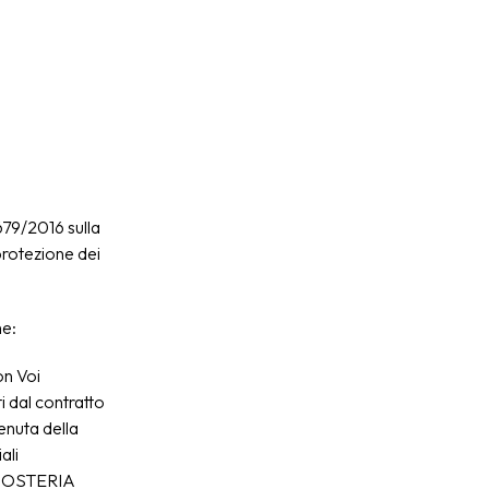
679/2016 sulla
protezione dei
he:
on Voi
i dal contratto
tenuta della
ali
da OSTERIA