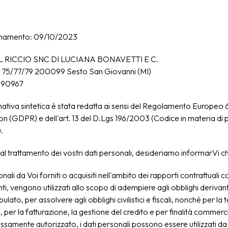
rnamento: 09/10/2023
 RICCIO SNC DI LUCIANA BONAVETTI E C.
o, 75/77/79 200099 Sesto San Giovanni (MI)
990967
ativa sintetica è stata redatta ai sensi del Regolamento Europeo 
n (GDPR) e dell'art. 13 del D.Lgs 196/2003 (Codice in materia di 
.
 al trattamento dei vostri dati personali, desideriamo informarVi c
onali da Voi forniti o acquisiti nell'ambito dei rapporti contrattuali c
nti, vengono utilizzati allo scopo di adempiere agli obblighi derivant
pulato, per assolvere agli obblighi civilistici e fiscali, nonché per la 
, per la fatturazione, la gestione del credito e per finalità commerci
samente autorizzato, i dati personali possono essere utilizzati 