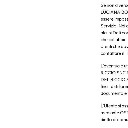
Se non divers
LUCIANA BONAV
essere impos
Servizio. Ne
alcuni Dati com
che ciò abbia 
Utenti che dov
contattare il T
L'eventuale ut
RICCIO SNC DI
DEL RICCIO S
finalità di forn
documento e ne
L'Utente si ass
mediante OST
diritto di comu