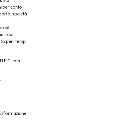
i, ma
hi per conto
asporto, società
e dal
, i dati
(o per i tempi
I E C. con
o
 trasformazione