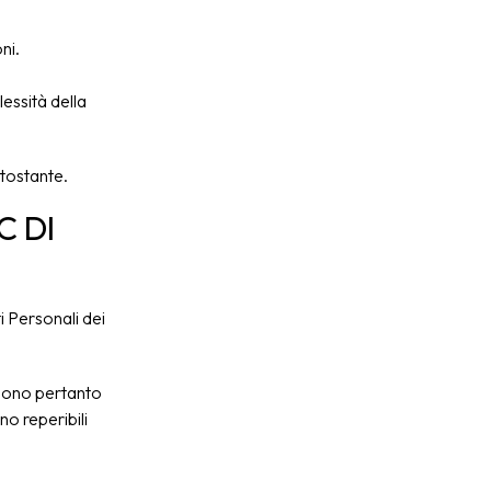
ni.
essità della
ttostante.
C DI
Personali dei
godono pertanto
no reperibili