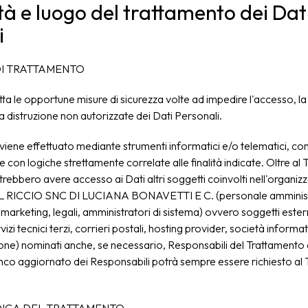
à e luogo del trattamento dei Dat
i
I TRATTAMENTO
otta le opportune misure di sicurezza volte ad impedire l'accesso, la
la distruzione non autorizzate dei Dati Personali.
 viene effettuato mediante strumenti informatici e/o telematici, co
 con logiche strettamente correlate alle finalità indicate. Oltre al T
otrebbero avere accesso ai Dati altri soggetti coinvolti nell'organiz
RICCIO SNC DI LUCIANA BONAVETTI E C. (personale amminist
arketing, legali, amministratori di sistema) ovvero soggetti este
rvizi tecnici terzi, corrieri postali, hosting provider, società inform
one) nominati anche, se necessario, Responsabili del Trattamento 
enco aggiornato dei Responsabili potrà sempre essere richiesto al T