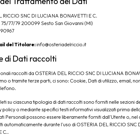
 del Trattamento dei Dati
 RICCIO SNC DI LUCIANA BONAVETTI E C.
o, 75/77/79 200099 Sesto San Giovanni (MI)
990967
il del Titolare:
info@osteriadelriccio.it
 di Dati raccolti
ersonali raccolti da OSTERIA DEL RICCIO SNC DI LUCIANA BONAVE
 o tramite terze parti, ci sono: Cookie, Dati di utilizzo, email,
elefono.
ti su ciascuna tipologia di dati raccolti sono forniti nelle sezioni d
 policy o mediante specifici testi informativi visualizzati prima dell
 Dati Personali possono essere liberamente forniti dall'Utente o, nel 
colti automaticamente durante l'uso di OSTERIA DEL RICCIO SN
 C..