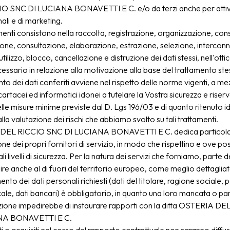
O SNC DI LUCIANA BONAVETTI E C. e/o da terzi anche per attiv
li e di marketing.
amenti consistono nella raccolta, registrazione, organizzazione, co
one, consultazione, elaborazione, estrazione, selezione, intercon
utilizzo, blocco, cancellazione e distruzione dei dati stessi, nell'ott
ecessario in relazione alla motivazione alla base del trattamento st
nto dei dati conferiti avviene nel rispetto delle norme vigenti, a me
cartacei ed informatici idonei a tutelare la Vostra sicurezza e riser
elle misure minime previste dal D. Lgs 196/03 e di quanto ritenuto i
lla valutazione dei rischi che abbiamo svolto su tali trattamenti.
EL RICCIO SNC DI LUCIANA BONAVETTI E C. dedica particolar
one dei propri fornitori di servizio, in modo che rispettino e ove pos
li livelli di sicurezza. Per la natura dei servizi che forniamo, parte d
re anche al di fuori del territorio europeo, come meglio dettagliat
ento dei dati personali richiesti (dati del titolare, ragione sociale, p
cale, dati bancari) è obbligatorio, in quanto una loro mancata o par
ione impedirebbe di instaurare rapporti con la ditta OSTERIA D
NA BONAVETTI E C.