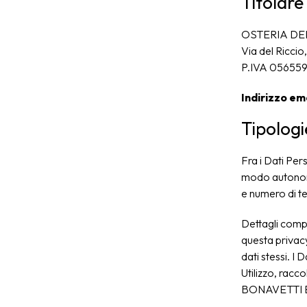
Titolare
OSTERIA DEL
Via del Ricci
P.IVA 05655
Indirizzo ema
Tipologie
Fra i Dati P
modo autonomo
e numero di t
Dettagli comple
questa privacy
dati stessi. I
Utilizzo, rac
BONAVETTI E