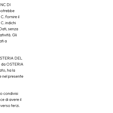
 SNC DI
 potrebbe
 fornire il
. indichi
 Dati, senza
tività. Gli
ati a
di OSTERIA DEL
ati da OSTERIA
o, ha la
tte nel presente
 o condivisi
 di avere il
 verso terzi.