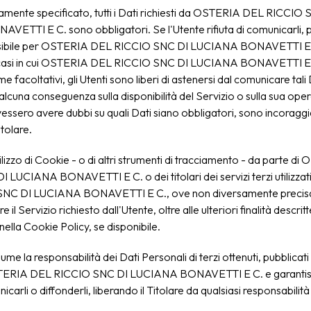
amente specificato, tutti i Dati richiesti da OSTERIA DEL RICCIO
ETTI E C. sono obbligatori. Se l'Utente rifiuta di comunicarli,
sibile per OSTERIA DEL RICCIO SNC DI LUCIANA BONAVETTI E C.
i casi in cui OSTERIA DEL RICCIO SNC DI LUCIANA BONAVETTI E C
e facoltativi, gli Utenti sono liberi di astenersi dal comunicare tali
alcuna conseguenza sulla disponibilità del Servizio o sulla sua opera
essero avere dubbi su quali Dati siano obbligatori, sono incoraggi
itolare.
ilizzo di Cookie - o di altri strumenti di tracciamento - da parte 
 LUCIANA BONAVETTI E C. o dei titolari dei servizi terzi utilizz
NC DI LUCIANA BONAVETTI E C., ove non diversamente precisat
ire il Servizio richiesto dall'Utente, oltre alle ulteriori finalità descri
lla Cookie Policy, se disponibile.
ume la responsabilità dei Dati Personali di terzi ottenuti, pubblicati
ERIA DEL RICCIO SNC DI LUCIANA BONAVETTI E C. e garantisce
nicarli o diffonderli, liberando il Titolare da qualsiasi responsabilità