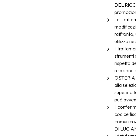
DEL RICCI
promoziona
Tali tratt
modificazi
raffronto, 
utilizzo n
Il trattame
strumenti 
rispetto d
relazione a
OSTERIA D
alla selezi
superino ta
può avveni
Il conferim
codice fis
comunicaz
DI LUCIA