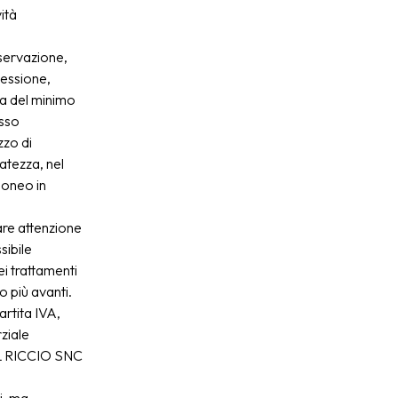
ità
nservazione,
nessione,
ica del minimo
esso
zzo di
vatezza, nel
doneo in
e attenzione
sibile
ei trattamenti
o più avanti.
artita IVA,
ziale
EL RICCIO SNC