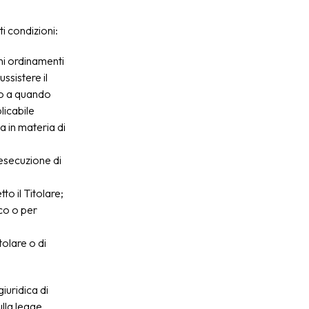
ti condizioni:
uni ordinamenti
ssistere il
ino a quando
licabile
a in materia di
'esecuzione di
o il Titolare;
ico o per
tolare o di
iuridica di
ulla legge,