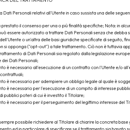
DICA DEL TRATTAMENTO
tta Dati Personali relativi all'Utente in caso sussista una delle seguen
 prestato il consenso per una o più finalità specifiche; Nota: in alc
e può essere autorizzato a trattare Dati Personali senza che debba su
ell'Utente o un'altra delle basi giuridiche specificate di seguito, f
on si opponga ("opt-out") a tale trattamento. Ciò non è tuttavia app
 trattamento di Dati Personali sia regolato dalla legislazione europe
 dei Dati Personali;
ento è necessario all'esecuzione di un contratto con l'Utente e/o all
contrattuali;
ento è necessario per adempiere un obbligo legale al quale è soggett
ento è necessario per l'esecuzione di un compito di interesse pubbl
di pubblici poteri di cui è investito il Titolare;
ento è necessario per il perseguimento del legittimo interesse del Ti
mpre possibile richiedere al Titolare di chiarire la concreta base g
mento ed in particolare di specificare se il trattamento sia basato s