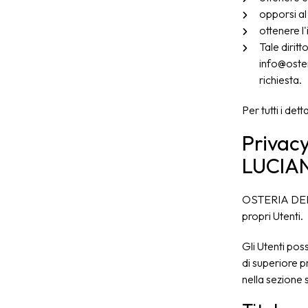
opporsi al
ottenere l'
Tale dirit
info@oster
richiesta.
Per tutti i det
Privac
LUCIAN
OSTERIA DEL 
propri Utenti.
Gli Utenti pos
di superiore pr
nella sezione s