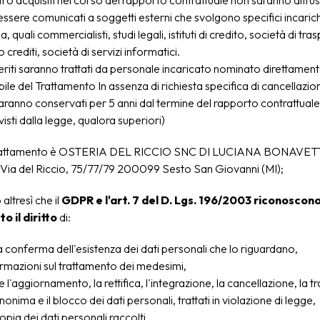
iti o acquisiti nel corso del rapporto contrattuale non saranno diffus
ssere comunicati a soggetti esterni che svolgono specifici incaric
a, quali commercialisti, studi legali, istituti di credito, società di tr
 crediti, società di servizi informatici.
feriti saranno trattati da personale incaricato nominato direttament
le del Trattamento In assenza di richiesta specifica di cancellazione
saranno conservati per 5 anni dal termine del rapporto contrattuale 
isti dalla legge, qualora superiori)
 trattamento è OSTERIA DEL RICCIO SNC DI LUCIANA BONAVETT
n Via del Riccio, 75/77/79 200099 Sesto San Giovanni (MI);
ltresì che il
GDPR e l'art. 7 del D. Lgs. 196/2003 riconoscon
o il diritto
di:
a conferma dell'esistenza dei dati personali che lo riguardano,
rmazioni sul trattamento dei medesimi,
e l'aggiornamento, la rettifica, l'integrazione, la cancellazione, la
onima e il blocco dei dati personali, trattati in violazione di legge,
opia dei dati personali raccolti,