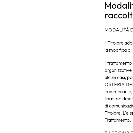
Modalit
raccolt
MODALITÀ D
Il Titolare ad
la modifica o 
Il trattamento
organizzative e
alcuni casi, p
OSTERIA DEL 
commerciale, m
fornitori di se
di comunicazi
Titolare. L'el
Trattamento.