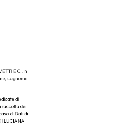
TTI E C., in
 nome, cognome
edicate di
a raccolta dei
caso di Dati di
C DI LUCIANA