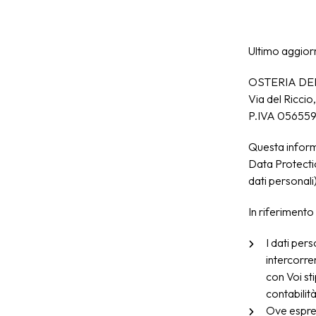
Ultimo aggio
OSTERIA DEL
Via del Ricci
P.IVA 05655
Questa inform
Data Protectio
dati personali)
In riferimento
I dati pers
intercorre
con Voi sti
contabilità
Ove espres