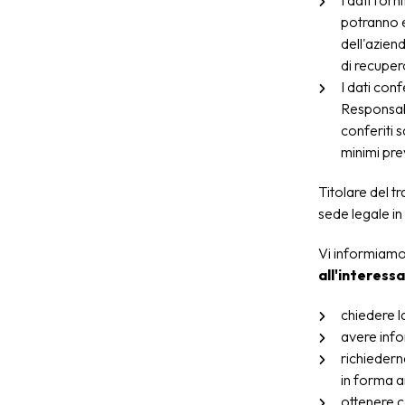
I dati forn
potranno e
dell'aziend
di recupero
I dati con
Responsabi
conferiti 
minimi prev
Titolare del
sede legale i
Vi informiamo a
all'interessat
chiedere l
avere info
richiedern
in forma an
ottenere c