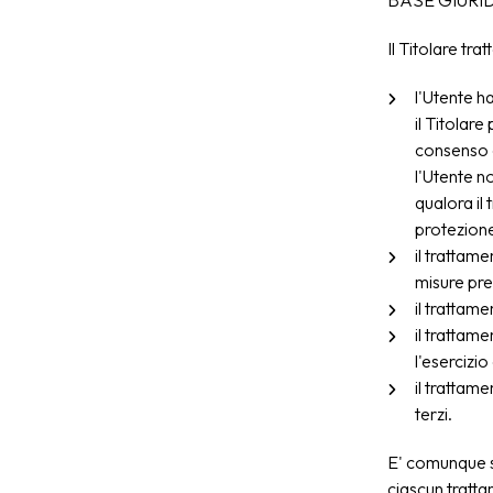
BASE GIURI
Il Titolare tra
l'Utente ha
il Titolar
consenso d
l'Utente n
qualora il
protezione
il trattam
misure pre
il trattam
il trattam
l'esercizio 
il trattam
terzi.
E' comunque se
ciascun tratta