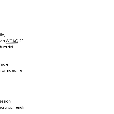
ile,
uida
WCAG
2.1
atura dei
rma e
informazioni e
sezioni
ci o contenuti