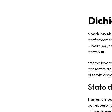
Dichi
SparkinWeb 
conformemente a
– livello AA, n
contenuti.
Stiamo lavora
consentire a t
ai servizi disp
Stato 
Il sistema è
pa
potrebbero no
in fase di revi