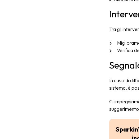
Interve
Tra gli interv
Migliorame
Verifica de
Segnala
In caso di diff
sistema, è poss
Ci impegniamo 
suggerimento 
Sparkin
in