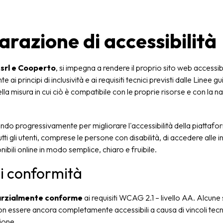
arazione di accessibilità
srl e Cooperto
, si impegna a rendere il proprio sito web accessib
i principi di inclusività e ai requisiti tecnici previsti dalle Linee g
ella misura in cui ciò è compatibile con le proprie risorse e con la n
ndo progressivamente per migliorare l'accessibilità della piattafo
utti gli utenti, comprese le persone con disabilità, di accedere alle 
onibili online in modo semplice, chiaro e fruibile.
di conformità
rzialmente conforme
ai requisiti WCAG 2.1 – livello AA. Alcune 
n essere ancora completamente accessibili a causa di vincoli tecni
sione.