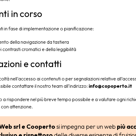
nti in corso
enti in fase di implementazione o pianificazione:
nto della navigazione da tastiera
i contrasti cromatici e della leggibilità
zioni e contatti
icoltà nell'accesso ai contenuti o per segnalazioni relative all’accessi
ibile contattare il nostro team all’indirizzo:
info@copoperto.it
a rispondere nel più breve tempo possibile e a valutare ogni richi
con attenzione.
Web srl e Cooperto
si impegna per un web
più acc
clusivo e rispettoso
delle diverse esigenze di fruizio