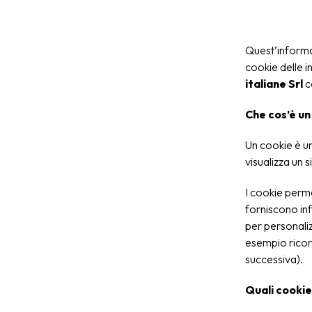
Quest’informat
cookie delle i
italiane Srl
c
Che cos’è un
Un cookie è un
visualizza un s
I cookie perme
forniscono info
per personaliz
esempio ricord
successiva).
Quali cookie 