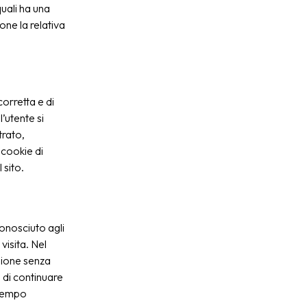
quali ha una
one la relativa
orretta e di
’utente si
trato,
 cookie di
 sito.
conosciuto agli
visita. Nel
ssione senza
 di continuare
i tempo