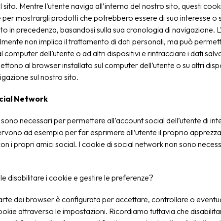
l sito. Mentre l’utente naviga all’interno del nostro sito, questi coo
he per mostrargli prodotti che potrebbero essere di suo interesse o si
o in precedenza, basandosi sulla sua cronologia di navigazione. L’
mente non implica il trattamento di dati personali, ma può permett
computer dell’utente o ad altri dispositivi e rintracciare i dati salva
ttono al browser installato sul computer dell’utente o su altri disposi
igazione sul nostro sito.
ocial Network
sono necessari per permettere all’account social dell’utente di inte
Servono ad esempio per far esprimere all’utente il proprio apprez
on i propri amici social. I cookie di social network non sono necess
e disabilitare i cookie e gestire le preferenze?
rte dei browser è configurata per accettare, controllare o event
cookie attraverso le impostazioni. Ricordiamo tuttavia che disabilitar