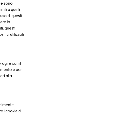
kie sono
mili a quelli
uso di questi
ere la
ti: questi
tivi utilizzati
ragire con il
zamento e per
ari alla
ualmente
e i cookie di