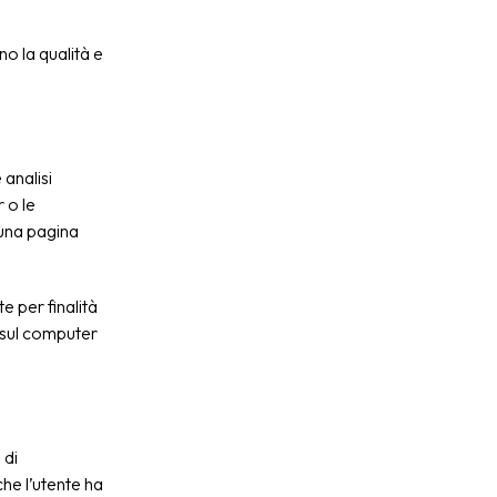
no la qualità e
 analisi
r o le
u una pagina
te per finalità
to sul computer
 di
 che l’utente ha