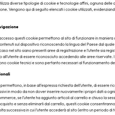
utilizza diverse tipologie di cookie e tecnologie affini, ognuna delle 
ione. Vengono qui di seguito elencati i cookie utilizzati, evidenziand
vigazione
accesso questi cookie permettono al sito di funzionare in maniera c
contenuti sul dispositivo riconoscendo la lingua del Paese dal quale l
aso nel sito siano presenti aree di registrazione e l’utente sia regis
all’utente di essere riconosciuto accedendo alle aree riservate. I
ono cookie tecnici e sono pertanto necessari al funzionamento del
onali
permettono, in base all’espressa richiesta dell’utente, di essere ri
sivi in modo da non dover inserire nuovamente i propri dati a ogni 
­commerce, se l’utente ha aggiunto articoli al carrello e chiuso la se
cquisto e senza eliminarli dal carrello, questi cookie consentiranno
volta successiva in cui l’utente accederà al sito (entro un periodo d