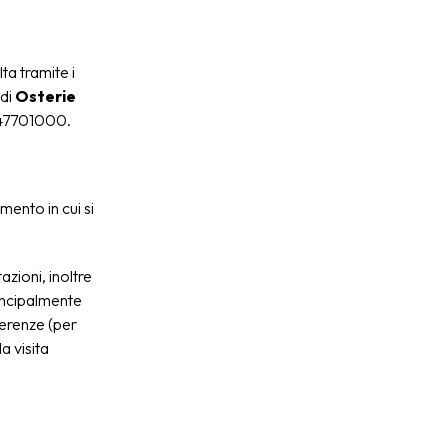
ta tramite i
 di
Osterie
447701000.
mento in cui si
zioni, inoltre
rincipalmente
ferenze (per
a visita