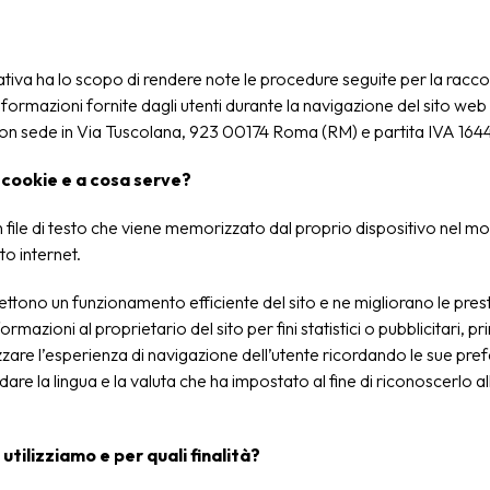
iva ha lo scopo di rendere note le procedure seguite per la raccol
nformazioni fornite dagli utenti durante la navigazione del sito web
on sede in Via Tuscolana, 923 00174 Roma (RM) e partita IVA 16
 cookie e a cosa serve?
 file di testo che viene memorizzato dal proprio dispositivo nel mo
ito internet.
ttono un funzionamento efficiente del sito e ne migliorano le presta
rmazioni al proprietario del sito per fini statistici o pubblicitari, p
zare l’esperienza di navigazione dell’utente ricordando le sue pre
are la lingua e la valuta che ha impostato al fine di riconoscerlo all
utilizziamo e per quali finalità?