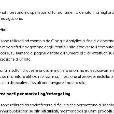
onali non sono indispensabili al funzionamento del sito, ma migliora
i navigazione.
tici
sono utilizzati ad esempio da Google Analytics al fine di elaborare
le modalità di navigazione degli utenti sul sito attraverso il compute
obile, sul numero di pagine visitate o il numero di click effettuati s
igazione di un sito.
tratta i risultati di queste analisi in maniera anonima ed esclusivamen
o se il fornitore utilizza i servizi in connessione al browser installa
 altri dispositivi utilizzati per navigare il nostro sito.
rze parti per marketing/retargeting
sono utilizzati da società terze di fiducia che permettono all’utente
nner pubblicitari su altri siti affiliati, mostrandogli gli ultimi prodotti