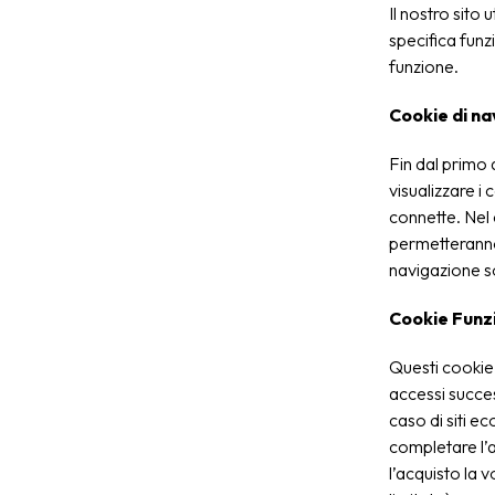
Il nostro sito 
specifica funz
funzione.
Cookie di na
Fin dal primo 
visualizzare i 
connette. Nel c
permetteranno 
navigazione s
Cookie Funzi
Questi cookie 
accessi succes
caso di siti e
completare l’a
l’acquisto la 