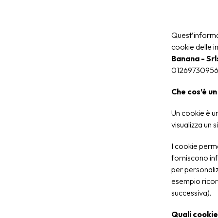
Quest’informat
cookie delle i
Banana - Srl
01269730956
Che cos’è un
Un cookie è un
visualizza un s
I cookie perme
forniscono info
per personaliz
esempio ricord
successiva).
Quali cookie 