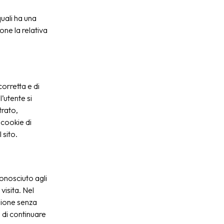
quali ha una
one la relativa
orretta e di
’utente si
trato,
 cookie di
 sito.
conosciuto agli
visita. Nel
ssione senza
 di continuare