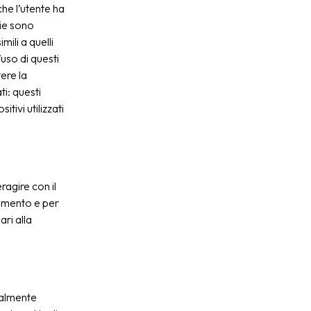
 che l’utente ha
kie sono
mili a quelli
uso di questi
ere la
ti: questi
tivi utilizzati
ragire con il
zamento e per
ari alla
ualmente