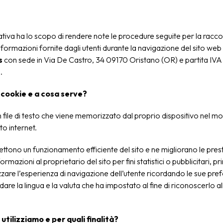
iva ha lo scopo di rendere note le procedure seguite per la raccol
nformazioni fornite dagli utenti durante la navigazione del sito web
s
con sede in Via De Castro, 34 09170 Oristano (OR) e partita IVA
.
 cookie e a cosa serve?
 file di testo che viene memorizzato dal proprio dispositivo nel mo
ito internet.
ttono un funzionamento efficiente del sito e ne migliorano le presta
rmazioni al proprietario del sito per fini statistici o pubblicitari, p
zare l’esperienza di navigazione dell’utente ricordando le sue pre
are la lingua e la valuta che ha impostato al fine di riconoscerlo all
utilizziamo e per quali finalità?