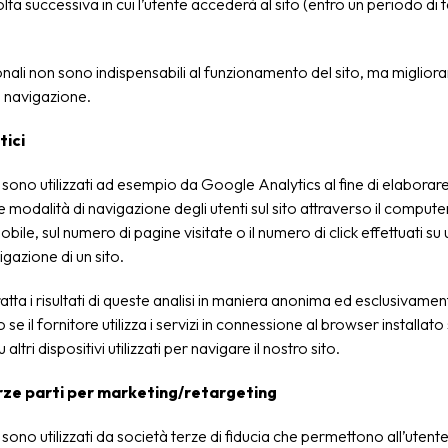
volta successiva in cui l’utente accederà al sito (entro un periodo d
onali non sono indispensabili al funzionamento del sito, ma migliora
i navigazione.
tici
sono utilizzati ad esempio da Google Analytics al fine di elaborare
le modalità di navigazione degli utenti sul sito attraverso il compute
obile, sul numero di pagine visitate o il numero di click effettuati s
igazione di un sito.
tratta i risultati di queste analisi in maniera anonima ed esclusivamen
o se il fornitore utilizza i servizi in connessione al browser installa
 altri dispositivi utilizzati per navigare il nostro sito.
rze parti per marketing/retargeting
sono utilizzati da società terze di fiducia che permettono all’utente