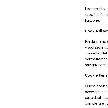
Il nostro sito 
specifica funz
funzione.
Cookie di na
Fin dal primo 
visualizzare i 
connette. Nel c
permetteranno 
navigazione s
Cookie Funzi
Questi cookie 
accessi succes
caso di siti e
completare l’a