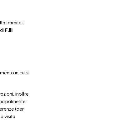
ta tramite i
 di
F.lli
mento in cui si
zioni, inoltre
rincipalmente
ferenze (per
a visita