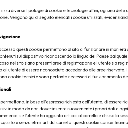
utilizza diverse tipologie di cookie e tecnologie affini, ognuna delle 
ione. Vengono qui di seguito elencati i cookie utilizzati, evidenziand
vigazione
accesso questi cookie permettono al sito di funzionare in maniera c
contenuti sul dispositivo riconoscendo la lingua del Paese dal quale l
aso nel sito siano presenti aree di registrazione e l’utente sia regis
all’utente di essere riconosciuto accedendo alle aree riservate. I
ono cookie tecnici e sono pertanto necessari al funzionamento del
onali
permettono, in base all’espressa richiesta dell’utente, di essere ri
sivi in modo da non dover inserire nuovamente i propri dati a ogni 
­commerce, se l’utente ha aggiunto articoli al carrello e chiuso la se
cquisto e senza eliminarli dal carrello, questi cookie consentiranno