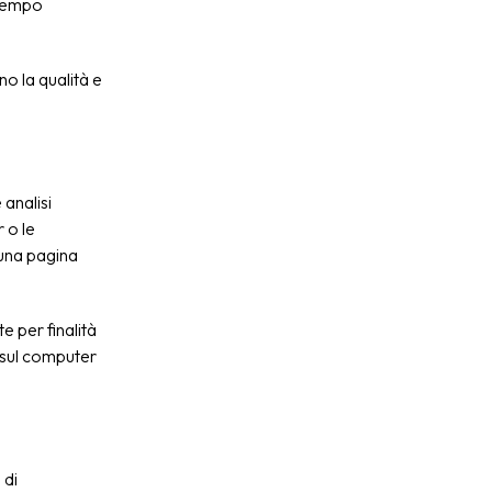
i tempo
no la qualità e
 analisi
r o le
u una pagina
te per finalità
to sul computer
 di