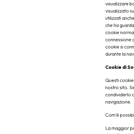
visualizzare ba
visualizzato su
utilizzati anc
che ha guardat
cookie normal
connessione al 
cookie si conne
durante la nav
Cookie di S
Questi cookie 
nostro sito. 
condividerlo c
navigazione.
Com’è possibil
La maggior pa