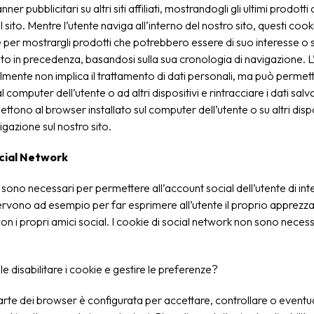
nner pubblicitari su altri siti affiliati, mostrandogli gli ultimi prodotti
l sito. Mentre l’utente naviga all’interno del nostro sito, questi coo
he per mostrargli prodotti che potrebbero essere di suo interesse o si
o in precedenza, basandosi sulla sua cronologia di navigazione. L’
mente non implica il trattamento di dati personali, ma può permett
computer dell’utente o ad altri dispositivi e rintracciare i dati salva
ttono al browser installato sul computer dell’utente o su altri disposi
igazione sul nostro sito.
ocial Network
sono necessari per permettere all’account social dell’utente di inte
Servono ad esempio per far esprimere all’utente il proprio apprez
on i propri amici social. I cookie di social network non sono necess
e disabilitare i cookie e gestire le preferenze?
rte dei browser è configurata per accettare, controllare o event