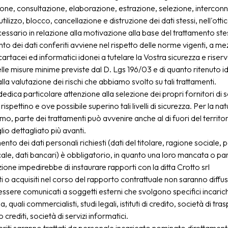
one, consultazione, elaborazione, estrazione, selezione, intercon
utilizzo, blocco, cancellazione e distruzione dei dati stessi, nell'ott
ecessario in relazione alla motivazione alla base del trattamento st
nto dei dati conferiti avviene nel rispetto delle norme vigenti, a me
cartacei ed informatici idonei a tutelare la Vostra sicurezza e riser
elle misure minime previste dal D. Lgs 196/03 e di quanto ritenuto i
lla valutazione dei rischi che abbiamo svolto su tali trattamenti.
dedica particolare attenzione alla selezione dei propri fornitori di se
spettino e ove possibile superino tali livelli di sicurezza. Per la nat
mo, parte dei trattamenti può avvenire anche al di fuori del territ
o dettagliato più avanti.
ento dei dati personali richiesti (dati del titolare, ragione sociale, p
cale, dati bancari) è obbligatorio, in quanto una loro mancata o par
one impedirebbe di instaurare rapporti con la ditta Crotto srl
iti o acquisiti nel corso del rapporto contrattuale non saranno diffus
ssere comunicati a soggetti esterni che svolgono specifici incaric
a, quali commercialisti, studi legali, istituti di credito, società di tr
 crediti, società di servizi informatici.