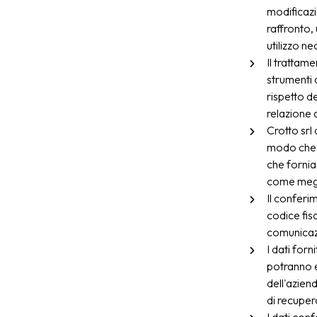
modificazi
raffronto, 
utilizzo n
Il trattame
strumenti 
rispetto d
relazione a
Crotto srl 
modo che ri
che fornia
come megli
Il conferim
codice fis
comunicazi
I dati forn
potranno e
dell'aziend
di recupero