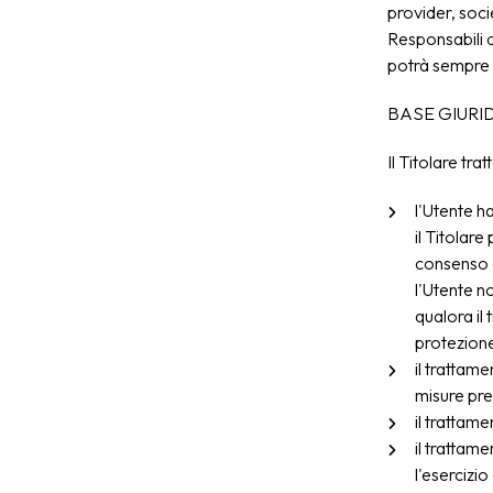
provider, soc
Responsabili d
potrà sempre e
BASE GIURI
Il Titolare tra
l'Utente ha
il Titolar
consenso d
l'Utente n
qualora il
protezione
il trattam
misure pre
il trattam
il trattam
l'esercizio 