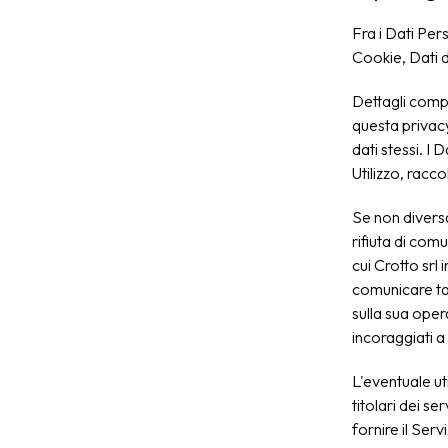
Fra i Dati Per
Cookie, Dati d
Dettagli comple
questa privacy
dati stessi. I
Utilizzo, racc
Se non diversa
rifiuta di comu
cui Crotto srl 
comunicare tal
sulla sua oper
incoraggiati a 
L'eventuale uti
titolari dei se
fornire il Serv