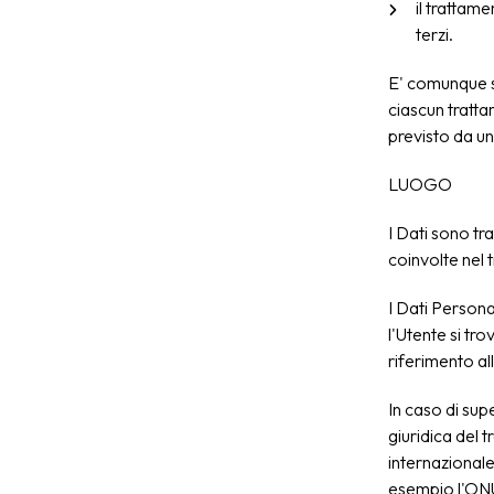
il trattam
terzi.
E' comunque se
ciascun tratta
previsto da un
LUOGO
I Dati sono tra
coinvolte nel t
I Dati Persona
l'Utente si tr
riferimento all
In caso di sup
giuridica del 
internazionale
esempio l'ONU,