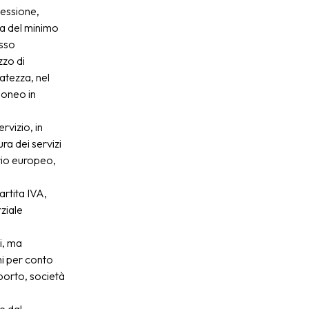
nessione,
ica del minimo
esso
zzo di
vatezza, nel
doneo in
rvizio, in
ura dei servizi
orio europeo,
artita IVA,
ziale
i, ma
hi per conto
asporto, società