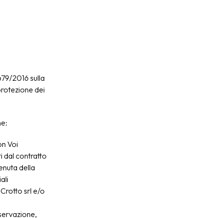
679/2016 sulla
protezione dei
he:
on Voi
i dal contratto
tenuta della
ali
Crotto srl e/o
nservazione,