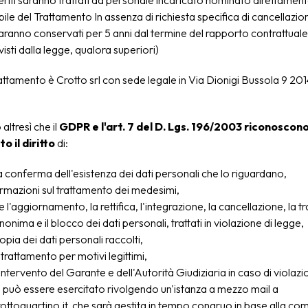
feriti saranno trattati da personale incaricato nominato direttament
le del Trattamento In assenza di richiesta specifica di cancellazione
saranno conservati per 5 anni dal termine del rapporto contrattuale 
isti dalla legge, qualora superiori)
rattamento è Crotto srl con sede legale in Via Dionigi Bussola 9 20
ltresì che il
GDPR e l'art. 7 del D. Lgs. 196/2003 riconoscon
o il diritto
di:
a conferma dell'esistenza dei dati personali che lo riguardano,
rmazioni sul trattamento dei medesimi,
e l'aggiornamento, la rettifica, l'integrazione, la cancellazione, la
onima e il blocco dei dati personali, trattati in violazione di legge,
opia dei dati personali raccolti,
 trattamento per motivi legittimi,
intervento del Garante e dell'Autorità Giudiziaria in caso di violazio
to può essere esercitato rivolgendo un'istanza a mezzo mail a
ttoquartino.it, che sarà gestita in tempo congruo in base alla com