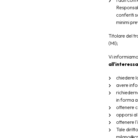
I dati con
Responsabi
conferiti 
minimi prev
Titolare del t
(MI);
Vi informiamo a
all'interessat
chiedere l
avere info
richiedern
in forma an
ottenere c
opporsi al
ottenere l'
Tale dirit
milano@cro