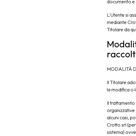
documento e ne
L'Utente si ass
mediante Crotto
Titolare da qu
Modalit
raccolt
MODALITÀ D
Il Titolare ad
la modifica o 
Il trattamento
organizzative e
alcuni casi, p
Crotto srl (pe
sistema) ovvero