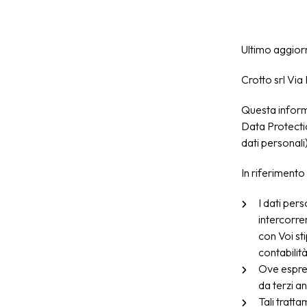
Ultimo aggio
Crotto srl Vi
Questa inform
Data Protectio
dati personali)
In riferimento
I dati pers
intercorre
con Voi sti
contabilità
Ove espres
da terzi a
Tali tratt