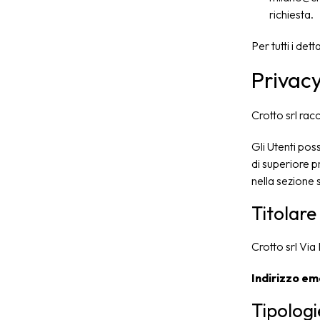
richiesta.
Per tutti i det
Privacy
Crotto srl racc
Gli Utenti pos
di superiore pr
nella sezione s
Titolare
Crotto srl Vi
Indirizzo ema
Tipologie