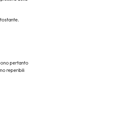
ttostante.
godono pertanto
no reperibili