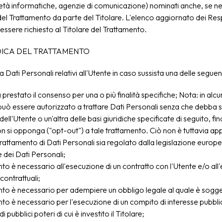
ietà informatiche, agenzie di comunicazione) nominati anche, se n
el Trattamento da parte del Titolare. L'elenco aggiornato dei Res
ssere richiesto al Titolare del Trattamento.
DICA DEL TRATTAMENTO
tta Dati Personali relativi all'Utente in caso sussista una delle seguen
 prestato il consenso per una o più finalità specifiche; Nota: in alc
e può essere autorizzato a trattare Dati Personali senza che debba su
ell'Utente o un'altra delle basi giuridiche specificate di seguito, f
on si opponga ("opt-out") a tale trattamento. Ciò non è tuttavia app
 trattamento di Dati Personali sia regolato dalla legislazione europe
 dei Dati Personali;
ento è necessario all'esecuzione di un contratto con l'Utente e/o all
contrattuali;
ento è necessario per adempiere un obbligo legale al quale è soggett
ento è necessario per l'esecuzione di un compito di interesse pubbl
di pubblici poteri di cui è investito il Titolare;