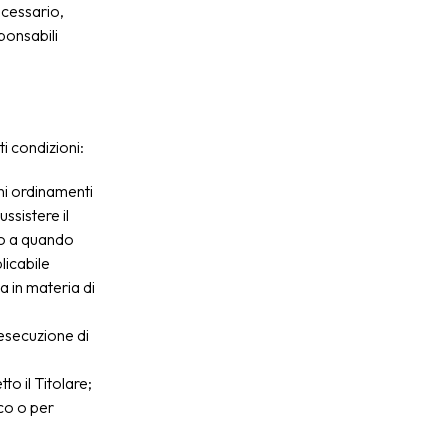
ecessario,
ponsabili
ti condizioni:
uni ordinamenti
ssistere il
ino a quando
licabile
a in materia di
'esecuzione di
o il Titolare;
ico o per