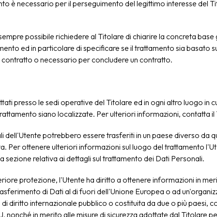
ento è necessario per il perseguimento del legittimo interesse del Ti
mpre possibile richiedere al Titolare di chiarire la concreta base g
mento ed in particolare di specificare se il trattamento sia basato s
 contratto o necessario per concludere un contratto.
ttati presso le sedi operative del Titolare ed in ogni altro luogo in cu
rattamento siano localizzate. Per ulteriori informazioni, contatta il 
li dell'Utente potrebbero essere trasferiti in un paese diverso da qu
ova. Per ottenere ulteriori informazioni sul luogo del trattamento l'
a sezione relativa ai dettagli sul trattamento dei Dati Personali.
eriore protezione, l'Utente ha diritto a ottenere informazioni in mer
trasferimento di Dati al di fuori dell'Unione Europea o ad un'organi
 di diritto internazionale pubblico o costituita da due o più paesi,
 nonché in merito alle misure di sicurezza adottate dal Titolare p