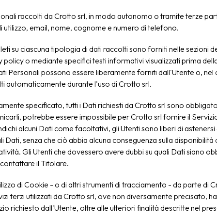
sonali raccolti da Crotto srl, in modo autonomo o tramite terze part
i utilizzo, email, nome, cognome e numero di telefono.
ti su ciascuna tipologia di dati raccolti sono forniti nelle sezioni d
 policy o mediante specifici testi informativi visualizzati prima dell
 Dati Personali possono essere liberamente forniti dall'Utente o, nel 
olti automaticamente durante l'uso di Crotto srl.
mente specificato, tutti i Dati richiesti da Crotto srl sono obbligato
nicarli, potrebbe essere impossibile per Crotto srl fornire il Servizio
indichi alcuni Dati come facoltativi, gli Utenti sono liberi di astenersi
i Dati, senza che ciò abbia alcuna conseguenza sulla disponibilità 
atività. Gli Utenti che dovessero avere dubbi su quali Dati siano ob
contattare il Titolare.
lizzo di Cookie - o di altri strumenti di tracciamento - da parte di Cr
rvizi terzi utilizzati da Crotto srl, ove non diversamente precisato, ha l
izio richiesto dall'Utente, oltre alle ulteriori finalità descritte nel pre