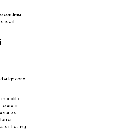
 o condivisi
rando il
i
 divulgazione,
n modalità
itolare, in
zazione di
ori di
ostali, hosting