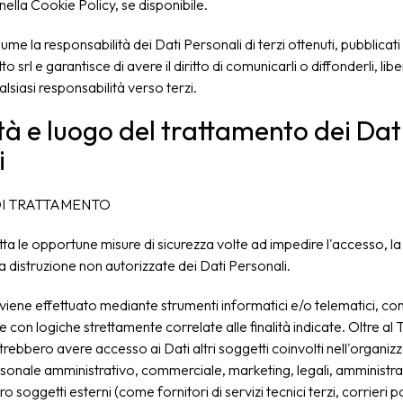
lla Cookie Policy, se disponibile.
ume la responsabilità dei Dati Personali di terzi ottenuti, pubblicati
 srl e garantisce di avere il diritto di comunicarli o diffonderli, libe
alsiasi responsabilità verso terzi.
à e luogo del trattamento dei Dat
i
I TRATTAMENTO
otta le opportune misure di sicurezza volte ad impedire l'accesso, la
la distruzione non autorizzate dei Dati Personali.
 viene effettuato mediante strumenti informatici e/o telematici, co
 con logiche strettamente correlate alle finalità indicate. Oltre al T
otrebbero avere accesso ai Dati altri soggetti coinvolti nell'organiz
rsonale amministrativo, commerciale, marketing, legali, amministrat
 soggetti esterni (come fornitori di servizi tecnici terzi, corrieri p