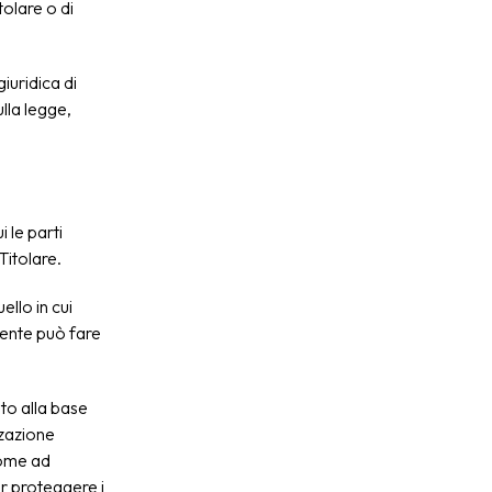
tolare o di
iuridica di
ulla legge,
i le parti
Titolare.
ello in cui
Utente può fare
ito alla base
zzazione
 come ad
er proteggere i