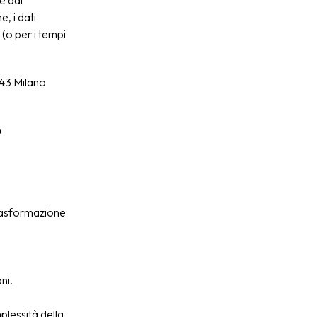
e dal
, i dati
(o per i tempi
143 Milano
o
 trasformazione
ni.
plessità della