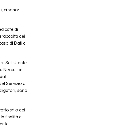
i, ci sono:
edicate di
a raccolta dei
caso di Dati di
ri. Se l'Utente
. Nei casi in
 dal
del Servizio o
bligatori, sono
otto srl o dei
a finalità di
sente