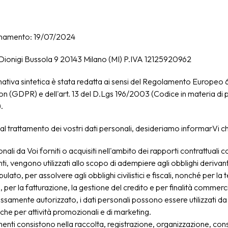
rnamento: 19/07/2024
a Dionigi Bussola 9 20143 Milano (MI) P.IVA 12125920962
ativa sintetica è stata redatta ai sensi del Regolamento Europeo 
n (GDPR) e dell'art. 13 del D.Lgs 196/2003 (Codice in materia di 
.
 al trattamento dei vostri dati personali, desideriamo informarVi c
onali da Voi forniti o acquisiti nell'ambito dei rapporti contrattuali c
nti, vengono utilizzati allo scopo di adempiere agli obblighi derivant
pulato, per assolvere agli obblighi civilistici e fiscali, nonché per la 
, per la fatturazione, la gestione del credito e per finalità commerci
samente autorizzato, i dati personali possono essere utilizzati da 
nche per attività promozionali e di marketing.
amenti consistono nella raccolta, registrazione, organizzazione, co