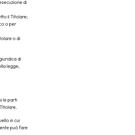
'esecuzione di
o il Titolare;
ico o per
tolare o di
iuridica di
ulla legge,
i le parti
Titolare.
ello in cui
Utente può fare