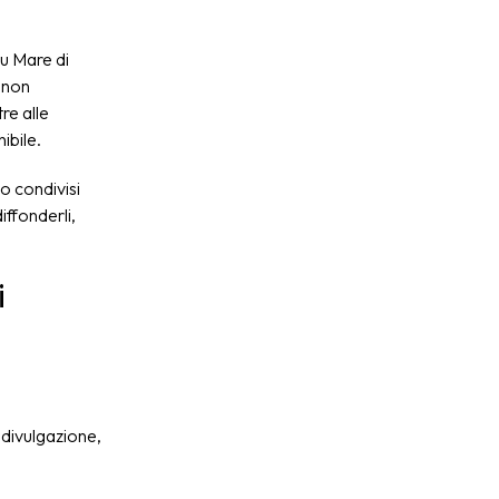
lu Mare di
e non
tre alle
ibile.
 o condivisi
iffonderli,
i
 divulgazione,