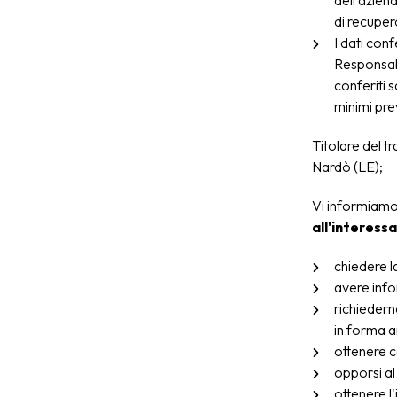
dell'aziend
di recupero
I dati con
Responsabi
conferiti 
minimi prev
Titolare del t
Nardò (LE);
Vi informiamo a
all'interessat
chiedere l
avere info
richiedern
in forma an
ottenere c
opporsi al
ottenere l'