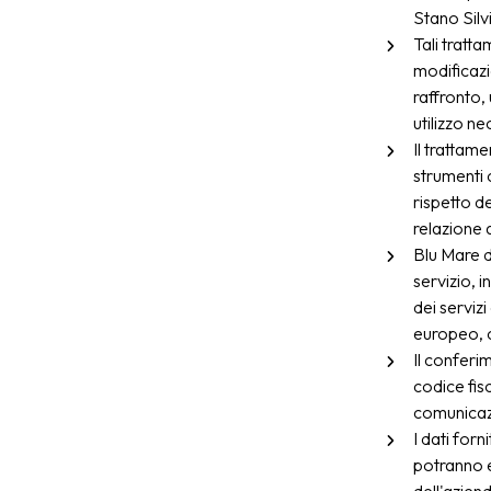
Stano Silv
Tali tratt
modificazi
raffronto, 
utilizzo n
Il trattame
strumenti 
rispetto d
relazione a
Blu Mare d
servizio, i
dei serviz
europeo, c
Il conferim
codice fis
comunicazi
I dati forn
potranno e