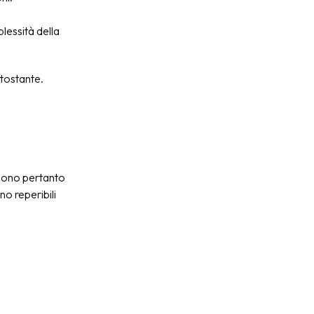
lessità della
ttostante.
godono pertanto
no reperibili