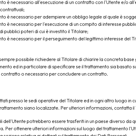
ento è necessario all'esecuzione di un contratto con l'Utente e/o all
contrattuali;
ento è necessario per adempiere un obbligo legale al quale è soggett
ento è necessario per l'esecuzione di un compito di interesse pubbl
di pubblici poteri di cui è investito il Titolare;
ento è necessario per il perseguimento del legittimo interesse del Ti
mpre possibile richiedere al Titolare di chiarire la concreta base g
mento ed in particolare di specificare se il trattamento sia basato s
 contratto o necessario per concludere un contratto.
ttati presso le sedi operative del Titolare ed in ogni altro luogo in cu
rattamento siano localizzate. Per ulteriori informazioni, contatta il 
li dell'Utente potrebbero essere trasferiti in un paese diverso da qu
ova. Per ottenere ulteriori informazioni sul luogo del trattamento l'
a sezione relativa ai dettagli sul trattamento dei Dati Personali.