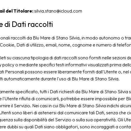
il del Titolare:
silvia.stano@icloud.com
 di Dati raccolti
sonali raccolti da Blu Mare di Stano Silvia, in modo autonomo o tra
: Cookie, Dati di utilizzo, email, nome, cognome e numero di telefo
ti su ciascuna tipologia di dati raccolti sono forniti nelle sezioni d
 policy o mediante specifici testi informativi visualizzati prima dell
 Dati Personali possono essere liberamente forniti dall'Utente o, nel 
olti automaticamente durante l'uso di Blu Mare di Stano Silvia.
mente specificato, tutti i Dati richiesti da Blu Mare di Stano Silvia
e l'Utente rifiuta di comunicarli, potrebbe essere impossibile per B
rnire il Servizio. Nei casi in cui Blu Mare di Stano Silvia indichi alc
i Utenti sono liberi di astenersi dal comunicare tali Dati, senza che c
enza sulla disponibilità del Servizio o sulla sua operatività. Gli Ute
e dubbi su quali Dati siano obbligatori, sono incoraggiati a contat