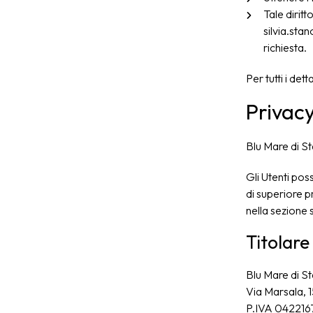
Tale dirit
silvia.sta
richiesta.
Per tutti i det
Privacy
Blu Mare di St
Gli Utenti pos
di superiore pr
nella sezione s
Titolare
Blu Mare di St
Via Marsala, 
P.IVA 042216