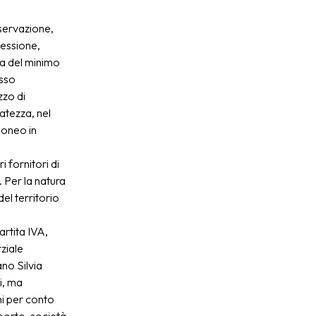
nservazione,
nessione,
ica del minimo
esso
zzo di
vatezza, nel
doneo in
 fornitori di
. Per la natura
el territorio
artita IVA,
ziale
no Silvia
i, ma
hi per conto