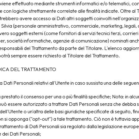
 viene effettuato mediante strumenti informatici e/o telematici, co
 con logiche strettamente correlate alle finalità indicate. Oltre al T
otrebbero avere accesso ai Dati altri soggetti coinvolti nell'organiz
Silvia (personale amministrativo, commerciale, marketing, legali, 
ero soggetti esterni (come fornitori di servizi tecnici terzi, corrieri
der, società informatiche, agenzie di comunicazione) nominati anch
sponsabili del Trattamento da parte del Titolare. L'elenco aggior
otrà sempre essere richiesto al Titolare del Trattamento.
DICA DEL TRATTAMENTO
tta Dati Personali relativi all'Utente in caso sussista una delle seguen
 prestato il consenso per una o più finalità specifiche; Nota: in alc
e può essere autorizzato a trattare Dati Personali senza che debba su
ell'Utente o un'altra delle basi giuridiche specificate di seguito, f
on si opponga ("opt-out") a tale trattamento. Ciò non è tuttavia app
 trattamento di Dati Personali sia regolato dalla legislazione europe
 dei Dati Personali;