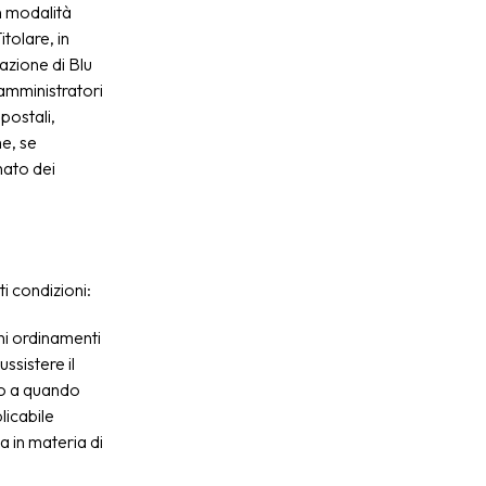
n modalità
itolare, in
zazione di Blu
amministratori
 postali,
e, se
nato dei
ti condizioni:
uni ordinamenti
ssistere il
ino a quando
licabile
a in materia di