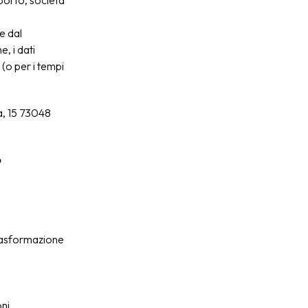
asporto, società
e dal
, i dati
(o per i tempi
la, 15 73048
o
 trasformazione
ni.