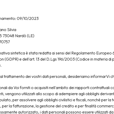
rnamento: 09/10/2023
ano Silvia
15 73048 Nardò (LE)
70757
ativa sintetica è stata redatta ai sensi del Regolamento Europeo 
n (GDPR) e dell'art. 13 del D.Lgs 196/2003 (Codice in materia di 
.
 al trattamento dei vostri dati personali, desideriamo informarVi c
onali da Voi forniti o acquisiti nell'ambito dei rapporti contrattuali c
nti, vengono utilizzati allo scopo di adempiere agli obblighi derivant
pulato, per assolvere agli obblighi civilistici e fiscali, nonché per la 
, per la fatturazione, la gestione del credito e per finalità commerci
samente autorizzato, i dati personali possono essere utilizzati da