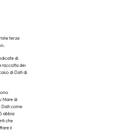
mite terze
no.
edicate di
a raccolta dei
caso di Dati di
 sono
lu Mare di
uni Dati come
iò abbia
nti che
tare il