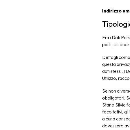
Indirizzo ema
Tipologie
Fra i Dati Per
parti, ci sono
Dettagli comple
questa privacy
dati stessi. I
Utilizzo, racc
Se non diversa
obbligatori. S
Stano Silvia fo
facoltativi, gl
alcuna consegu
dovessero aver