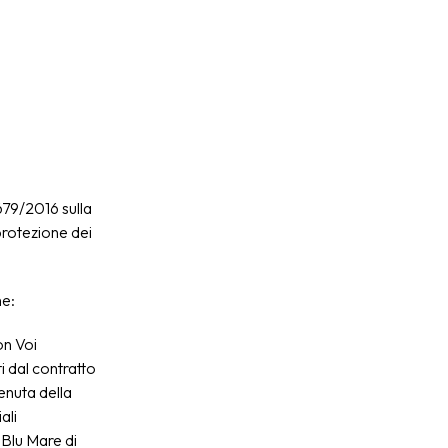
679/2016 sulla
protezione dei
he:
on Voi
i dal contratto
tenuta della
ali
 Blu Mare di