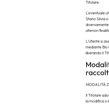
Titolare.
L'eventuale uti
Stano Silvia o 
diversamente pr
ulteriori fina
L'Utente si ass
mediante Blu Ma
liberando il Ti
Modalit
raccolt
MODALITÀ D
Il Titolare ad
la modifica o 