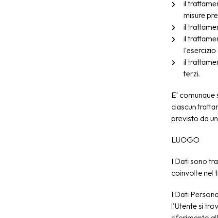
il trattam
misure pre
il trattam
il trattam
l'esercizio 
il trattam
terzi.
E' comunque se
ciascun tratta
previsto da un
LUOGO
I Dati sono tra
coinvolte nel t
I Dati Persona
l'Utente si tr
riferimento all