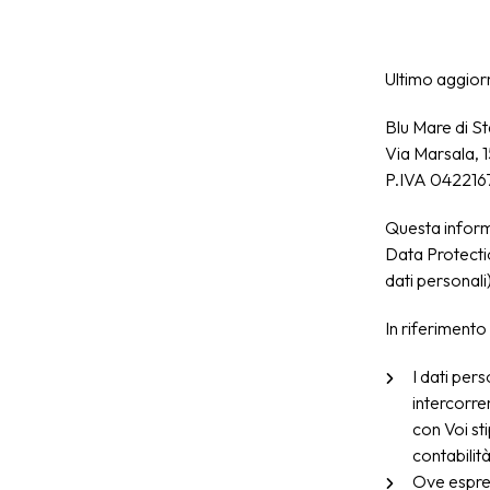
Ultimo aggio
Blu Mare di St
Via Marsala, 
P.IVA 042216
Questa inform
Data Protectio
dati personali)
In riferimento
I dati pers
intercorre
con Voi sti
contabilità
Ove espres