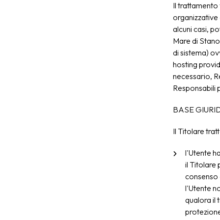
Il trattamento
organizzative e
alcuni casi, p
Mare di Stano 
di sistema) ovv
hosting provi
necessario, Re
Responsabili p
BASE GIURI
Il Titolare tra
l'Utente ha
il Titolar
consenso d
l'Utente n
qualora il
protezione