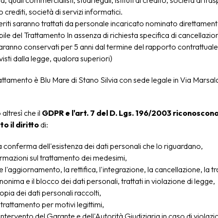
a, quali commercialisti, studi legali, istituti di credito, società di tr
 crediti, società di servizi informatici.
feriti saranno trattati da personale incaricato nominato direttament
le del Trattamento In assenza di richiesta specifica di cancellazione
saranno conservati per 5 anni dal termine del rapporto contrattuale 
isti dalla legge, qualora superiori)
rattamento è Blu Mare di Stano Silvia con sede legale in Via Marsa
ltresì che il
GDPR e l'art. 7 del D. Lgs. 196/2003 riconoscon
o il diritto
di:
a conferma dell'esistenza dei dati personali che lo riguardano,
rmazioni sul trattamento dei medesimi,
e l'aggiornamento, la rettifica, l'integrazione, la cancellazione, la
onima e il blocco dei dati personali, trattati in violazione di legge,
opia dei dati personali raccolti,
 trattamento per motivi legittimi,
intervento del Garante e dell'Autorità Giudiziaria in caso di violazio