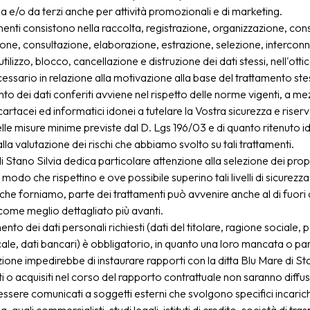
ia e/o da terzi anche per attività promozionali e di marketing.
amenti consistono nella raccolta, registrazione, organizzazione, co
one, consultazione, elaborazione, estrazione, selezione, intercon
utilizzo, blocco, cancellazione e distruzione dei dati stessi, nell'ott
ecessario in relazione alla motivazione alla base del trattamento st
nto dei dati conferiti avviene nel rispetto delle norme vigenti, a me
cartacei ed informatici idonei a tutelare la Vostra sicurezza e riser
elle misure minime previste dal D. Lgs 196/03 e di quanto ritenuto i
lla valutazione dei rischi che abbiamo svolto su tali trattamenti.
i Stano Silvia dedica particolare attenzione alla selezione dei propri
n modo che rispettino e ove possibile superino tali livelli di sicurezza
i che forniamo, parte dei trattamenti può avvenire anche al di fuori d
ome meglio dettagliato più avanti.
ento dei dati personali richiesti (dati del titolare, ragione sociale, p
cale, dati bancari) è obbligatorio, in quanto una loro mancata o par
one impedirebbe di instaurare rapporti con la ditta Blu Mare di Sta
iti o acquisiti nel corso del rapporto contrattuale non saranno diffus
ssere comunicati a soggetti esterni che svolgono specifici incaric