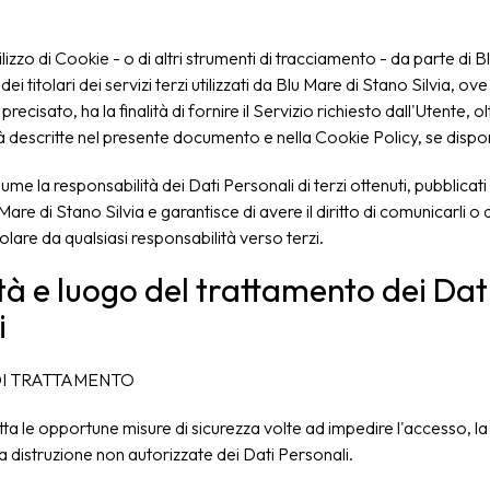
lizzo di Cookie - o di altri strumenti di tracciamento - da parte di B
dei titolari dei servizi terzi utilizzati da Blu Mare di Stano Silvia, ov
ecisato, ha la finalità di fornire il Servizio richiesto dall'Utente, ol
lità descritte nel presente documento e nella Cookie Policy, se dispon
ume la responsabilità dei Dati Personali di terzi ottenuti, pubblicati
re di Stano Silvia e garantisce di avere il diritto di comunicarli o d
tolare da qualsiasi responsabilità verso terzi.
à e luogo del trattamento dei Dat
i
I TRATTAMENTO
otta le opportune misure di sicurezza volte ad impedire l'accesso, la
la distruzione non autorizzate dei Dati Personali.